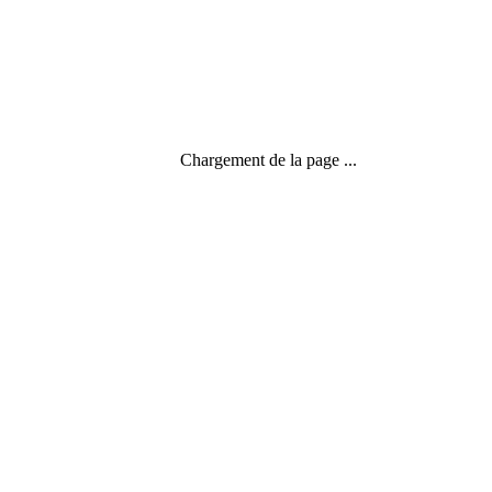
Chargement de la page ...
Calendrier rituel
,
Les saisons
,
Temps écosystème