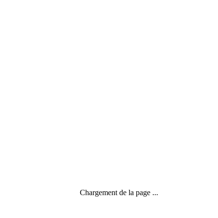
La surchauffe de nos agendas
Chargement de la page ...