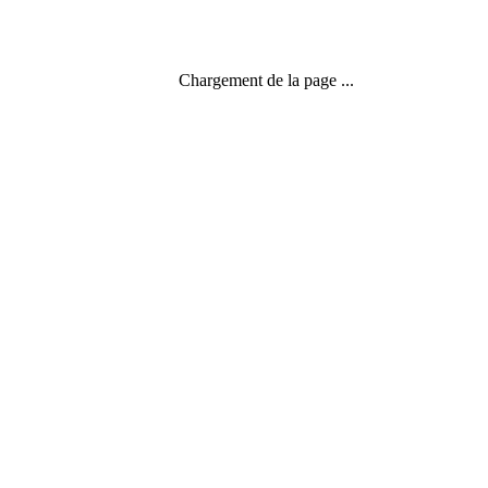
Chargement de la page ...
Fêtes et événements
,
Rapports au temps
,
Temps en spirale