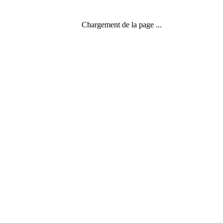
Chargement de la page ...
3 commentaires
Benoît Prieur 1994