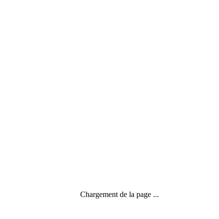
Général
,
Le temps de l'entreprise
Chargement de la page ...