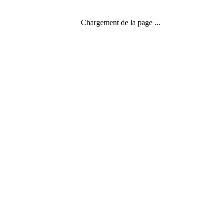
Chargement de la page ...
Rapports au temps
,
Temps à double fond