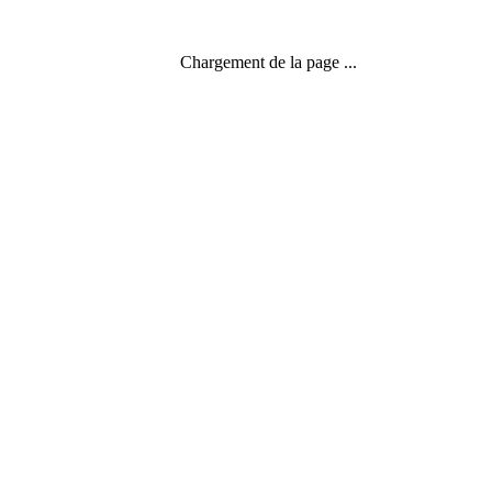
Chargement de la page ...
Le temps de l'entreprise
,
Temps en spirale