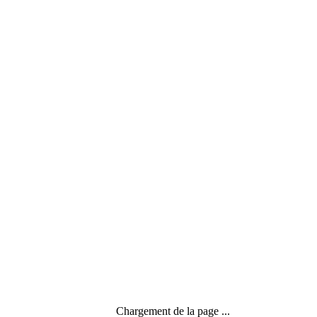
Actualité
,
Général
,
Temps écosystème
,
Temps en spirale
,
Temps maillon
,
Temps mosaïque
Chargement de la page ...